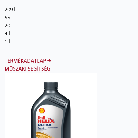
209 l
55 l
20 l
4 l
1 l
TERMÉKADATLAP
MŰSZAKI SEGÍTSÉG