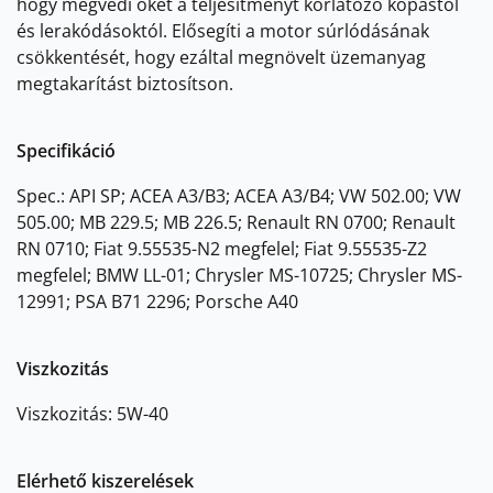
hogy megvédi őket a teljesítményt korlátozó kopástól
és lerakódásoktól. Elősegíti a motor súrlódásának
csökkentését, hogy ezáltal megnövelt üzemanyag
megtakarítást biztosítson.
Specifikáció
Spec.: API SP; ACEA A3/B3; ACEA A3/B4; VW 502.00; VW
505.00; MB 229.5; MB 226.5; Renault RN 0700; Renault
RN 0710; Fiat 9.55535-N2 megfelel; Fiat 9.55535-Z2
megfelel; BMW LL-01; Chrysler MS-10725; Chrysler MS-
12991; PSA B71 2296; Porsche A40
Viszkozitás
Viszkozitás: 5W-40
Elérhető kiszerelések