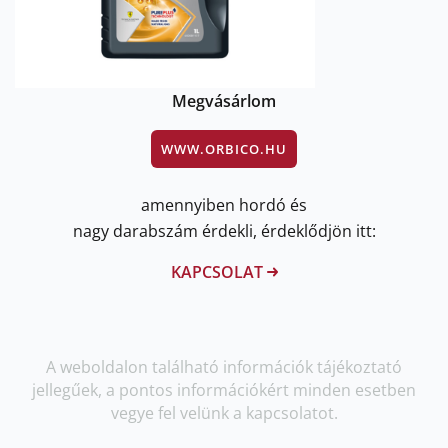
Megvásárlom
WWW.ORBICO.HU
amennyiben hordó és
nagy darabszám érdekli, érdeklődjön itt:
KAPCSOLAT
A weboldalon található információk tájékoztató
jellegűek, a pontos információkért minden esetben
vegye fel velünk a kapcsolatot.