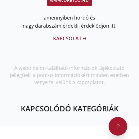
WWW.ORBICO.HU
amennyiben hordó és
nagy darabszám érdekli, érdeklődjön itt:
KAPCSOLAT
A weboldalon található információk tájékoztató
jellegűek, a pontos információkért minden esetben
vegye fel velünk a kapcsolatot.
KAPCSOLÓDÓ KATEGÓRIÁK