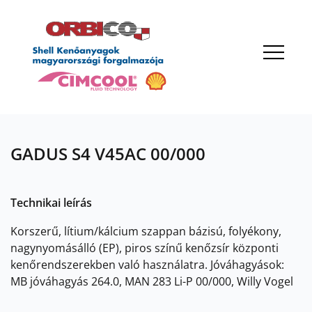
OK
GADUS S4 V45AC 00/000
Technikai leírás
Korszerű, lítium/kálcium szappan bázisú, folyékony,
nagynyomásálló (EP), piros színű kenőzsír központi
kenőrendszerekben való használatra. Jóváhagyások:
MB jóváhagyás 264.0, MAN 283 Li-P 00/000, Willy Vogel